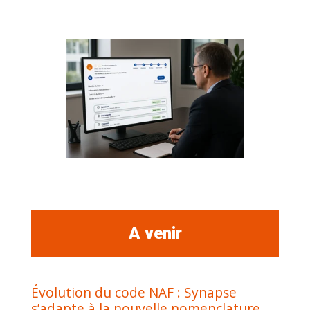
A venir
Évolution du code NAF : Synapse
s’adapte à la nouvelle nomenclature